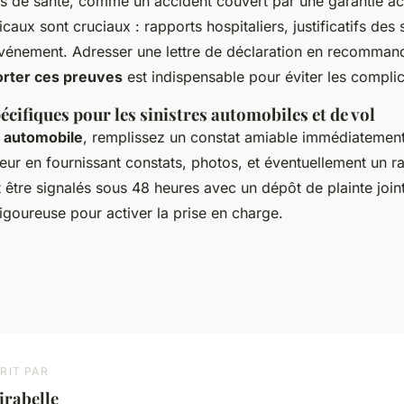
es de santé, comme un accident couvert par une garantie ac
ux sont cruciaux : rapports hospitaliers, justificatifs des
'événement. Adresser une lettre de déclaration en recomman
rter ces preuves
est indispensable pour éviter les complic
cifiques pour les sinistres automobiles et de vol
e automobile
, remplissez un constat amiable immédiatement
reur en fournissant constats, photos, et éventuellement un r
 être signalés sous 48 heures avec un dépôt de plainte joint
igoureuse pour activer la prise en charge.
RIT PAR
irabelle