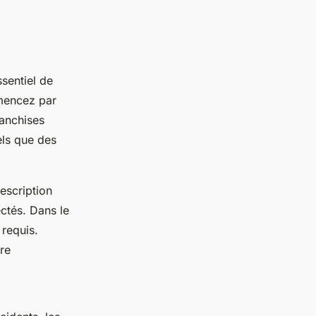
essentiel de
mmencez par
ranchises
els que des
escription
ctés. Dans le
 requis.
ère