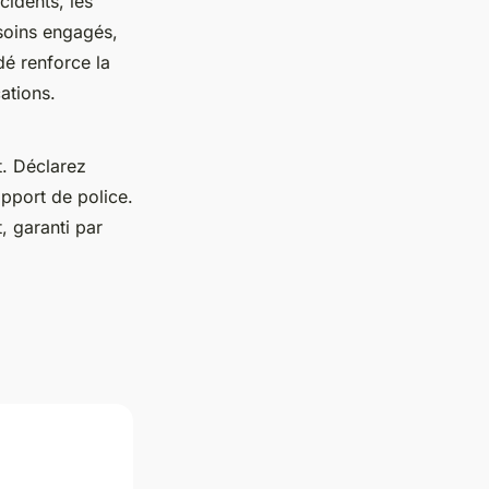
cidents, les
 soins engagés,
dé renforce la
ations.
. Déclarez
apport de police.
, garanti par