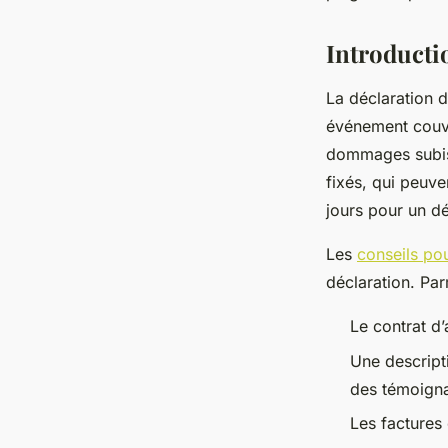
mirabelle
•
14 janvier 2025
•
4 min de lecture
Introductio
La déclaration d
événement couver
dommages subis 
fixés, qui peuve
jours pour un dé
Les
conseils pou
déclaration. Par
Le contrat d
Une descript
des témoign
Les factures