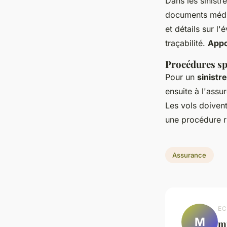
Dans les sinistr
documents médica
et détails sur l
traçabilité.
Appo
Procédures spé
Pour un
sinistr
ensuite à l'assu
Les vols doivent
une procédure r
Assurance
EC
M
m