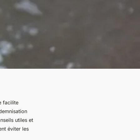
facilite
ndemnisation
seils utiles et
t éviter les