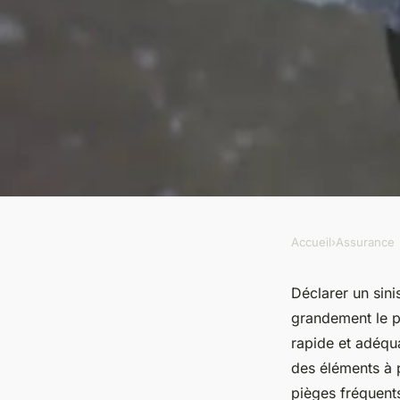
Accueil
›
Assurance
ASSURANCE
Comment bien déclar
Déclarer un sin
grandement le p
guide pratique pour
rapide et adéqua
des éléments à 
pièges fréquent