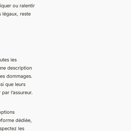
quer ou ralentir
 légaux, reste
utes les
une description
s des dommages.
si que leurs
 par l’assureur.
options
teforme dédiée,
spectez les