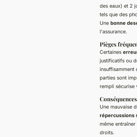
des eaux) et 2 
tels que des ph
Une
bonne desc
l'assurance.
Pièges fréquen
Certaines
erreur
justificatifs ou
insuffisamment 
parties sont im
rempli sécurise
Conséquences 
Une mauvaise déc
répercussions 
même entraîner l
droits.