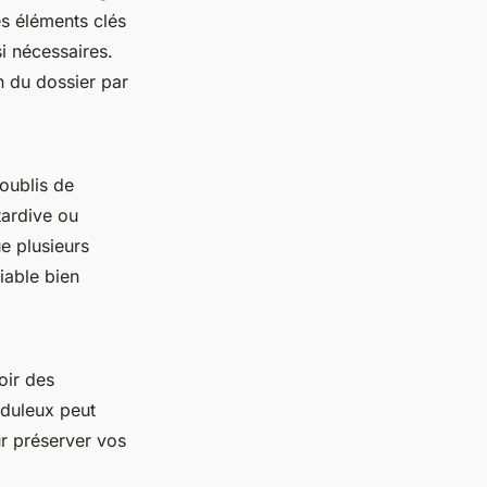
es éléments clés
i nécessaires.
on du dossier par
oublis de
tardive ou
e plusieurs
iable bien
oir des
uduleux peut
ur préserver vos