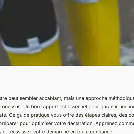
er un sinistre :
istre peut sembler accablant, mais une approche méthodique 
rocessus. Un bon rapport est essentiel pour garantir une i
 vous
te. Ce guide pratique vous offre des étapes claires, des con
préparer pour optimiser votre déclaration. Apprenez commen
s et réussissez votre démarche en toute confiance.