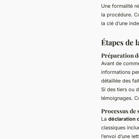
Une formalité n
la procédure. Co
la clé d’une ind
Étapes de l
Préparation d
Avant de comme
informations per
détaillée des f
Si des tiers ou 
témoignages. Ces
Processus de 
La
déclaration 
classiques inclu
l’envoi d’une le