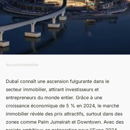
Accueil
›
Immobilier
IMMOBILIER
Découvrez l'immobilier à
Dubaï connaît une ascension fulgurante dans le
secteur immobilier, attirant investisseurs et
dubaï : un marché en pleine
entrepreneurs du monde entier. Grâce à une
expansion
croissance économique de 5 % en 2024, le marché
immobilier révèle des prix attractifs, surtout dans des
mirabelle
•
1 janvier 2025
•
10 min de lecture
zones comme Palm Jumeirah et Downtown. Avec des