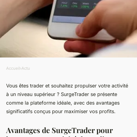
Accueil
›
Actu
ACTU
Boostez votre activité trading
Vous êtes trader et souhaitez propulser votre activité
à un niveau supérieur ? SurgeTrader se présente
avec Surgetrader
comme la plateforme idéale, avec des avantages
significatifs conçus pour maximiser vos profits.
mirabelle
•
30 mars 2024
•
3 min de lecture
Avantages de SurgeTrader pour